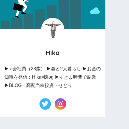
Hika
▶︎♂会社員（28歳） ▶︎妻と2人暮らし ▶︎お金の
知識を発信：Hika×Blog ▶︎すきま時間で副業
▶︎BLOG・高配当株投資・せどり